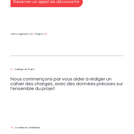
Réserver un appel de découverte
Notre Approche en
5
Étapes
BI
01.
Cadrage du Projet
Nous commençons par vous aider à rédiger un
cahier des charges, avec des données précises sur
l'ensemble du projet.
02.
Création de Dashboard