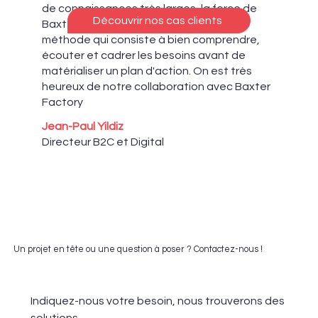
de connaissances très larges, la force de
Découvrir nos cas clients
Baxter Factory réside selon moi dans la
méthode qui consiste à bien comprendre,
écouter et cadrer les besoins avant de
matérialiser un plan d'action. On est très
heureux de notre collaboration avec Baxter
Factory
Jean-Paul Yildiz
Directeur B2C et Digital
Un projet en tête ou une question à poser ? Contactez-nous !
Indiquez-nous votre besoin, nous trouverons des 