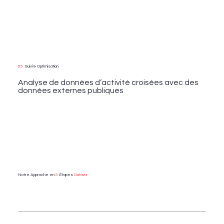
05.
Suivi & Optimisation
Analyse de données d’activité croisées avec des
données externes publiques
Notre Approche en
5
Étapes
Dataviz