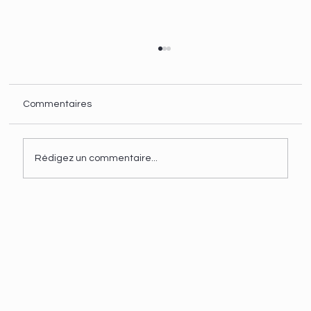
Commentaires
Rédigez un commentaire...
Comment configurer l'API de conversion
de Facebook ?